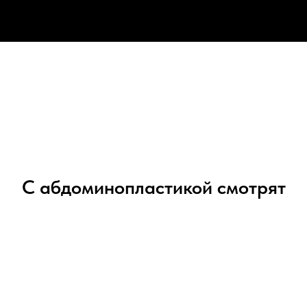
С абдоминопластикой смотрят
ПОДТЯЖКА РУК / НОГ ВОЛОГДА
Брахиопластика. Феморопластика. Доступные цены. Гарантия качества.