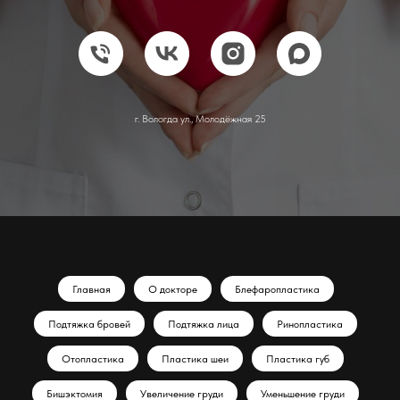
г. Вологда ул., Молодёжная 25
Главная
О докторе
Блефаропластика
Подтяжка бровей
Подтяжка лица
Ринопластика
Отопластика
Пластика шеи
Пластика губ
Бишэктомия
Увеличение груди
Уменьшение груди