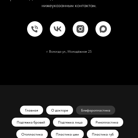
нижеуказанным контактам.
г. Вологда ул., Молодёжная 25
Главная
О докторе
Блефаропластика
Подтяжка бровей
Подтяжка лица
Ринопластика
Отопластика
Пластика шеи
Пластика губ