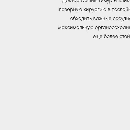
Доктор Мелик Тимур Мелико
лазерную хирургию в послой
обходить важные сосуди
максимальную органосохранно
еще более стой