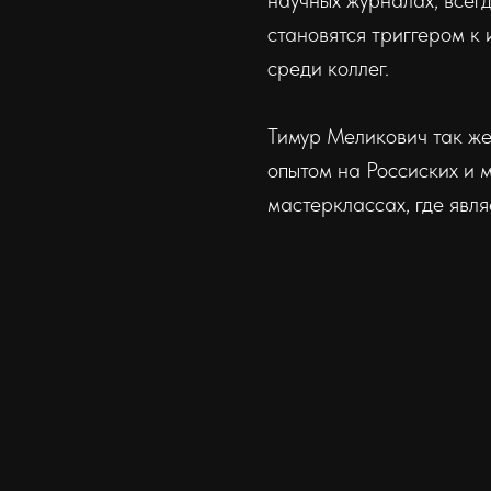
научных журналах, всег
становятся триггером к 
среди коллег.
Тимур Меликович так же
опытом на Россиских и 
мастерклассах, где явля