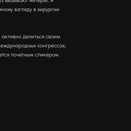
да вызывают интерес и
иному взгляду в хирургии
 активно делиться своим
международных конгрессах,
ется почетным спикером.