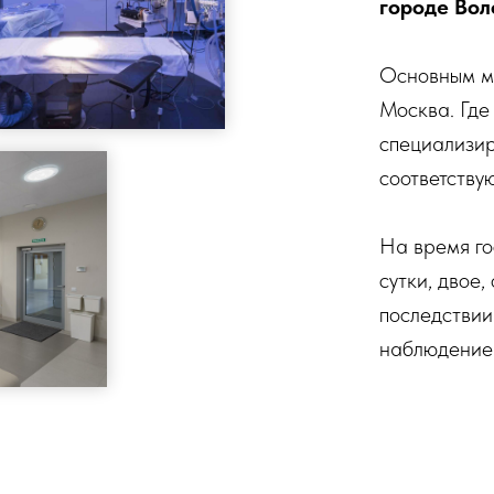
городе Вол
Основным ме
Москва. Где
специализи
соответству
На время го
сутки, двое,
последствии
наблюдение