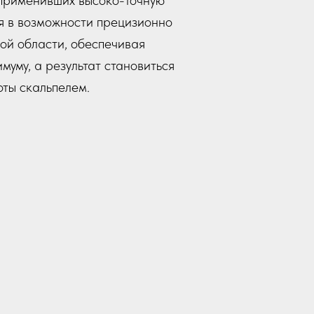
 применивших высоко-точную
я в возможности прецизионно
ой области, обеспечивая
уму, а результат становиться
оты скальпелем.