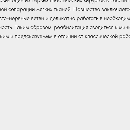
вич один из первых пластических хирургов в России
ной сепарации мягких тканей. Новшество заключаетс
сто-нервные ветви и деликатно работать в необходим
сть. Таким образом, реабилитация сводиться к миним
ким и предсказуемым в отличии от классической раб