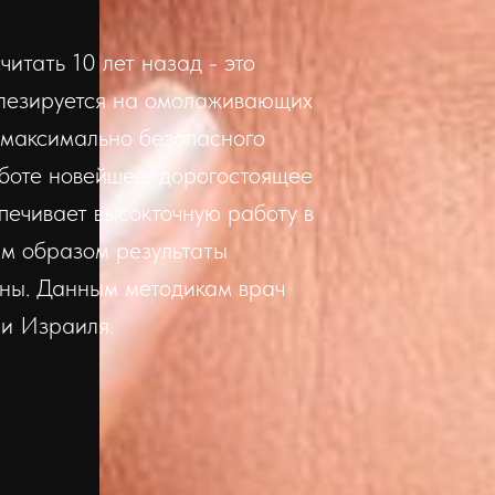
читать 10 лет назад - это
алезируется на омолаживающих
 максимально безопасного
аботе новейшее, дорогостоящее
печивает высокточную работу в
им образом результаты
чны. Данным методикам врач
 и Израиля.