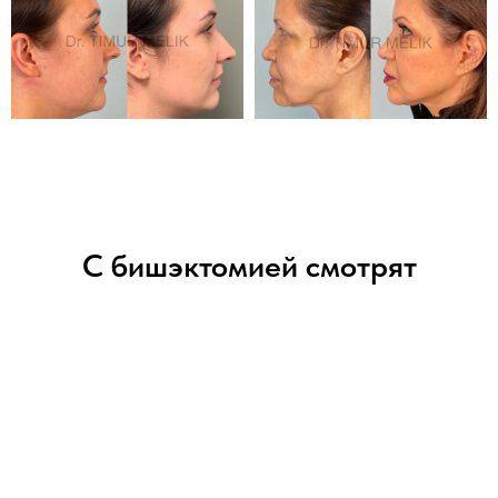
С бишэктомией смотрят
ХЕЙЛОПЛАСТИКА ВОЛОГДА
Пластика губ. Поднять верхнюю губу. Придать объем губам.
Скорректировать ассиметрию губ. Пухлые и красивые губы.