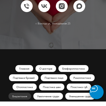
г. Вологда ул., Молодёжная 25
Главная
О докторе
Блефаропластика
Подтяжка бровей
Подтяжка лица
Ринопластика
Отопластика
Пластика шеи
Пластика губ
Бишэктомия
Увеличение груди
Уменьшение груди
Подтяжка груди
Абдоминопластика
Липосакция